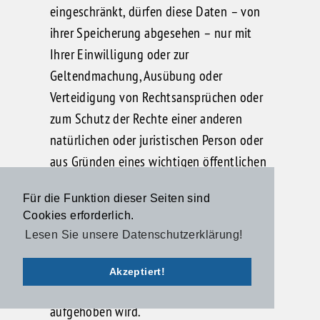
eingeschränkt, dürfen diese Daten – von
ihrer Speicherung abgesehen – nur mit
Ihrer Einwilligung oder zur
Geltendmachung, Ausübung oder
Verteidigung von Rechtsansprüchen oder
zum Schutz der Rechte einer anderen
natürlichen oder juristischen Person oder
aus Gründen eines wichtigen öffentlichen
Interesses der Union oder eines
Für die Funktion dieser Seiten sind
Mitgliedstaats verarbeitet werden. Wurde
Cookies erforderlich.
die Einschränkung der Verarbeitung nach
Lesen Sie unsere Datenschutzerklärung!
den o.g. Voraussetzungen eingeschränkt,
werden Sie von dem Verantwortlichen
Akzeptiert!
unterrichtet bevor die Einschränkung
aufgehoben wird.